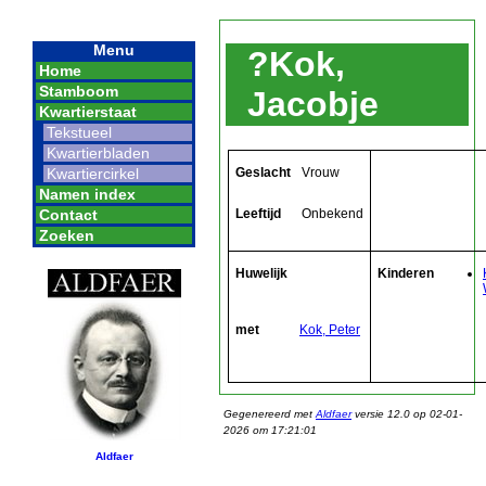
Menu
?Kok,
Home
Stamboom
Jacobje
Kwartierstaat
Tekstueel
Kwartierbladen
Geslacht
Vrouw
Kwartiercirkel
Namen index
Leeftijd
Onbekend
Contact
Zoeken
Huwelijk
Kinderen
met
Kok, Peter
Gegenereerd met
Aldfaer
versie 12.0 op 02-01-
2026 om 17:21:01
Aldfaer