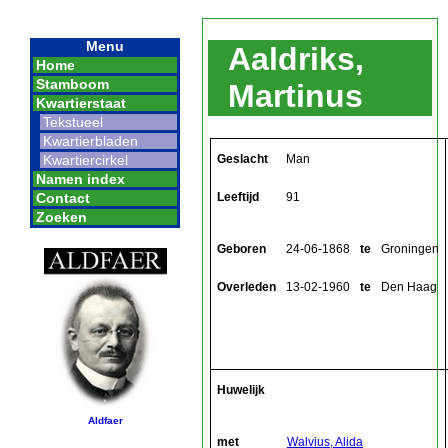
Menu
Aaldriks,
Home
Stamboom
Martinus
Kwartierstaat
Tekstueel
Kwartierbladen
Geslacht
Man
Kwartiercirkel
Namen index
Leeftijd
91
Contact
Zoeken
Geboren
24-06-1868
te
Groningen
Overleden
13-02-1960
te
Den Haag
Huwelijk
Aldfaer
met
Walvius, Alida