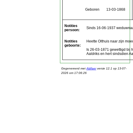
Geboren
13-03-1868
Notities
Sinds 16-06-1937 weduwnaar
persoon:
Notities
Heette Olthuis naar zijn moe
geboorte:
Is 26-03-1871 gewettigd bij 
Aaldriks en hert sindsdien Aa
Gegenereerd met
Aldfaer
versie 12.1 op 13-07-
2026 om 17:06:26