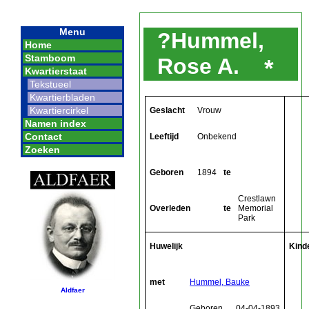
Menu
?Hummel,
Home
Stamboom
Rose A.
*
Kwartierstaat
Tekstueel
Kwartierbladen
Kwartiercirkel
Geslacht
Vrouw
Namen index
Contact
Leeftijd
Onbekend
Zoeken
Geboren
1894
te
Crestlawn
Overleden
te
Memorial
Park
Huwelijk
Kind
met
Hummel, Bauke
Aldfaer
Geboren
04-04-1893