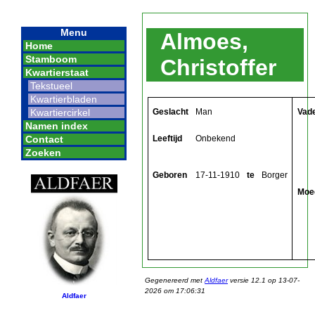
Menu
Almoes,
Home
Stamboom
Christoffer
Kwartierstaat
Tekstueel
Kwartierbladen
Geslacht
Man
Vad
Kwartiercirkel
Namen index
Leeftijd
Onbekend
Contact
Zoeken
Geboren
17-11-1910
te
Borger
Moe
Gegenereerd met
Aldfaer
versie 12.1 op 13-07-
2026 om 17:06:31
Aldfaer