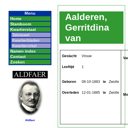
Menu
Aalderen,
Home
Stamboom
Gerritdina
Kwartierstaat
Tekstueel
van
Kwartierbladen
Kwartiercirkel
Namen index
Geslacht
Vrouw
Contact
Va
Zoeken
Leeftijd
1
Geboren
08-10-1883
te
Zwolle
Overleden
12-01-1885
te
Zwolle
Mo
Aldfaer