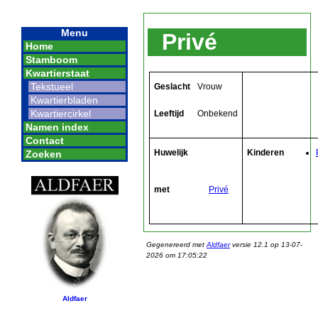
Menu
Privé
Home
Stamboom
Kwartierstaat
Tekstueel
Geslacht
Vrouw
Kwartierbladen
Kwartiercirkel
Leeftijd
Onbekend
Namen index
Contact
Huwelijk
Kinderen
Zoeken
met
Privé
Gegenereerd met
Aldfaer
versie 12.1 op 13-07-
2026 om 17:05:22
Aldfaer