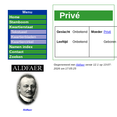
Menu
Privé
Home
Stamboom
Kwartierstaat
Tekstueel
Geslacht
Onbekend
Moeder
Privé
Kwartierbladen
Kwartiercirkel
Leeftijd
Onbekend
Geboren
Namen index
Contact
Zoeken
Gegenereerd met
Aldfaer
versie 12.1 op 13-07-
2026 om 17:05:25
Aldfaer