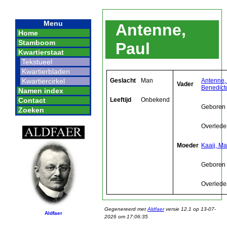
Menu
Antenne,
Home
Stamboom
Paul
Kwartierstaat
Tekstueel
Kwartierbladen
Geslacht
Man
Antenne,
Kwartiercirkel
Vader
Benedict
Namen index
Leeftijd
Onbekend
Contact
Geboren
Zoeken
Overlede
Moeder
Kaaij, Ma
Geboren
Overlede
Gegenereerd met
Aldfaer
versie 12.1 op 13-07-
Aldfaer
2026 om 17:06:35