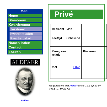
Menu
Privé
Home
Stamboom
Kwartierstaat
Tekstueel
Geslacht
Man
Kwartierbladen
Kwartiercirkel
Leeftijd
Onbekend
Namen index
Contact
Kreeg een
Kinderen
Zoeken
relatie
met
Privé
Gegenereerd met
Aldfaer
versie 12.1 op 13-07-
2026 om 17:04:50
Aldfaer