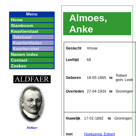
Menu
Almoes,
Home
Stamboom
Anke
Kwartierstaat
Tekstueel
Kwartierbladen
Geslacht
Vrouw
Kwartiercirkel
Namen index
Leeftijd
68
Contact
Zoeken
Tolbert
Geboren
18-05-1865
te
gem. Leek
Overleden
27-04-1934
te
Groningen
Huwelijk
17-01-1892
te
Groningen
Aldfaer
met
Hoekzema, Egbert