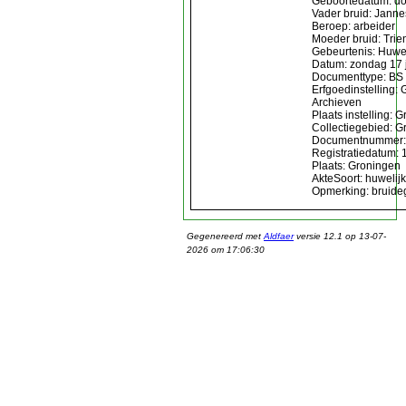
Geboortedatum: d
Vader bruid: Jann
Beroep: arbeider
Moeder bruid: Trie
Gebeurtenis: Huwel
Datum: zondag 17 
Documenttype: BS 
Erfgoedinstelling:
Archieven
Plaats instelling: 
Collectiegebied: G
Documentnummer:
Registratiedatum: 
Plaats: Groningen
AkteSoort: huwelijk
Opmerking: bruideg
Gegenereerd met
Aldfaer
versie 12.1 op 13-07-
2026 om 17:06:30