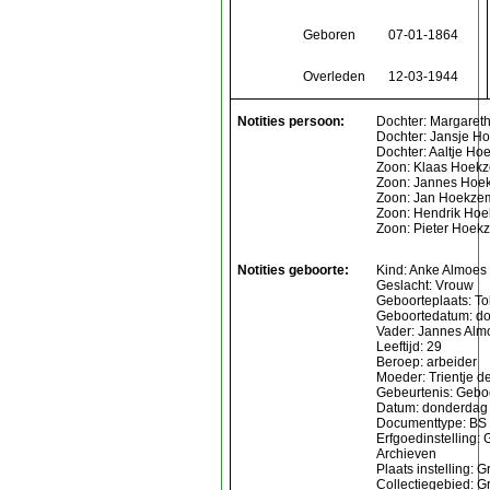
Geboren
07-01-1864
Overleden
12-03-1944
Notities persoon:
Dochter: Margaret
Dochter: Jansje 
Dochter: Aaltje H
Zoon: Klaas Hoek
Zoon: Jannes Hoe
Zoon: Jan Hoekze
Zoon: Hendrik Ho
Zoon: Pieter Hoek
Notities geboorte:
Kind: Anke Almoes
Geslacht: Vrouw
Geboorteplaats: To
Geboortedatum: d
Vader: Jannes Alm
Leeftijd: 29
Beroep: arbeider
Moeder: Trientje d
Gebeurtenis: Gebo
Datum: donderdag
Documenttype: BS
Erfgoedinstelling:
Archieven
Plaats instelling: 
Collectiegebied: G