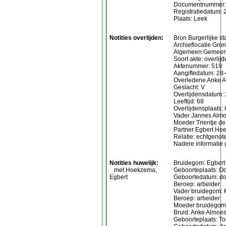
Documentnummer:
Registratiedatum: 
Plaats: Leek
Notities overlijden:
Bron Burgerlijke st
Archieflocatie Gro
Algemeen Gemeent
Soort akte: overlij
Aktenummer: 519
Aangiftedatum: 28
Overledene Anke 
Geslacht: V
Overlijdensdatum:
Leeftijd: 68
Overlijdensplaats:
Vader Jannes Alm
Moeder Trientje de
Partner Egbert H
Relatie: echtgenot
Nadere informatie 
Notities huwelijk:
Bruidegom: Egber
met Hoekzema,
Geboorteplaats: O
Egbert
Geboortedatum: do
Beroep: arbeider
Vader bruidegom:
Beroep: arbeider
Moeder bruidegom:
Bruid: Anke Almoe
Geboorteplaats: To