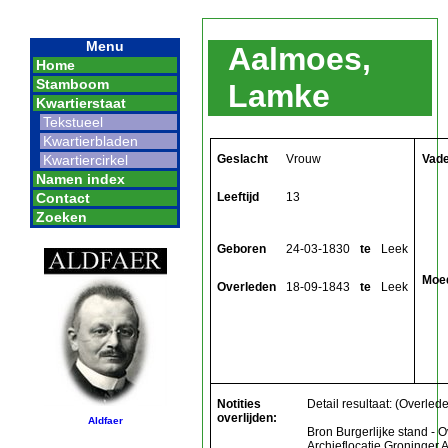
Menu
Aalmoes,
Home
Stamboom
Lamke
Kwartierstaat
Tekstueel
Kwartierbladen
Geslacht
Vrouw
Vad
Kwartiercirkel
Namen index
Leeftijd
13
Contact
Zoeken
Geboren
24-03-1830
te
Leek
Moe
Overleden
18-09-1843
te
Leek
Notities
Detail resultaat: (Overled
overlijden:
Aldfaer
Bron Burgerlijke stand - O
Archieflocatie Groninger 