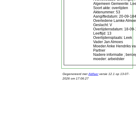
Algemeen Gemeente: Le
Soort akte: overlijden
Aktenummer: 53
Aangiftedatum: 20-09-18
Overledene Lamke Almoe
Geslacht: V
Overlijdensdatum: 18-09
Leeftijd: 13
Overlijdensplaats: Leek
Vader Jan Almoes
Moeder Anke Hendriks va
Partner
Nadere informatie ; beroe
moeder: arbeidster
Gegenereerd met
Aldfaer
versie 12.1 op 13-07-
2026 om 17:06:27