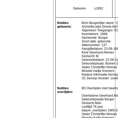
Geboren
±1892
Notities
Bron Burgerlijke stand - 
geboorte:
Archieflocatie Drents Arch
Algemeen Toegangnr: 0
Inventarisnr: 1888
Gemeente: Borger
Soort akte: geboorte
Aktenummer: 137
Aangiftedatum: 23-06-18
Kind Geerhard Almoes
Geslacht: M
Geboortedatum: 22-06-1
Geboorteplaats: Buinen (
Vader Christoffer Almoes
Moeder Aaltje Kremers
Nadere informatie beroep 
32; beroep moeder: zond
Notities
BS Overlijden met Geerh
overlijden:
Overledene Geerhard Al
Geboorteplaats Borger
Geslacht Man
Leeftijd 76 jaar
datum_overlijden 1965-0
Vader Christoffer Almoes
Moeder Aaltje Kremers