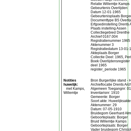
Relatie Willemtje Kamps
Gebeurtenis Overlijden
Datum 12-01-1965
Gebeurtenisplaats Borge
Documenttype BS Overli
Erfgoedinstelling Drents 
Plaats instelling Assen
Collectiegebied Drenthe
Archief 0167.004
Registratienummer 1965
Aktenummer 3
Registratiedatum 13-01-
Akteplaats Borger
Collectie Deel: 1965, Pe
Boek Overlijdensregister
deel 1965
register_periode 1965
Notities
Bron Burgerlijke stand - 
huwelijk:
Archieflocatie Drents Arch
met Kamps,
Algemeen Toegangnr: 0
Willemtje
Inventarisnr: 1910
Gemeente: Borger
Soort akte: Huwelijksakte
Aktenummer: 29
Datum: 07-05-1910
Bruidegom Geerhard Al
Geboorteplaats: Borger
Bruid Willemtje Kamps
Geboorteplaats: Borger
Vader bruidegom Christo