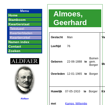
Menu
Almoes,
Home
Stamboom
Geerhard
Kwartierstaat
Tekstueel
Kwartierbladen
Geslacht
Man
Va
Kwartiercirkel
Namen index
Leeftijd
76
Contact
Zoeken
Buinen
Geboren
22-06-1888
te
gem.
M
Borger
Overleden
12-01-1965
te
Borger
Huwelijk
07-05-1910
te
Borger
Ki
Aldfaer
met
Kamps, Willemtje