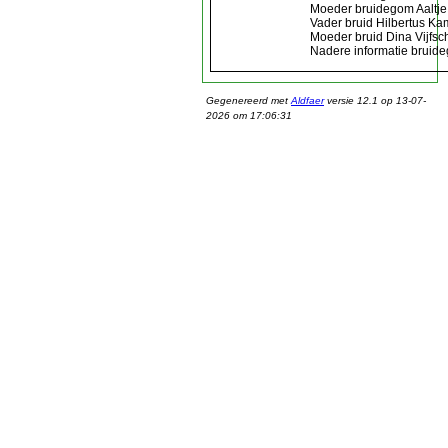
Moeder bruidegom Aaltje
Vader bruid Hilbertus K
Moeder bruid Dina Vijfsch
Nadere informatie bruidego
Gegenereerd met
Aldfaer
versie 12.1 op 13-07-
2026 om 17:06:31