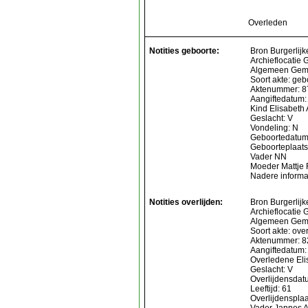
Overleden
Notities geboorte:
Bron Burgerlijk
Archieflocatie 
Algemeen Gem
Soort akte: geb
Aktenummer: 8
Aangiftedatum:
Kind Elisabeth
Geslacht: V
Vondeling: N
Geboortedatum
Geboorteplaats
Vader NN
Moeder Mattje 
Nadere informa
Notities overlijden:
Bron Burgerlijk
Archieflocatie 
Algemeen Geme
Soort akte: over
Aktenummer: 8
Aangiftedatum:
Overledene Eli
Geslacht: V
Overlijdensdat
Leeftijd: 61
Overlijdenspla
Vader Jannes 