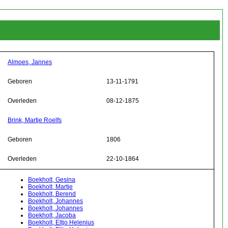
Almoes, Jannes
Geboren
13-11-1791
Overleden
08-12-1875
Brink, Martje Roelfs
Geboren
1806
Overleden
22-10-1864
Boekholt, Gesina
Boekholt, Martje
Boekholt, Berend
Boekholt, Johannes
Boekholt, Johannes
Boekholt, Jacoba
Boekholt, Eltjo Helenius