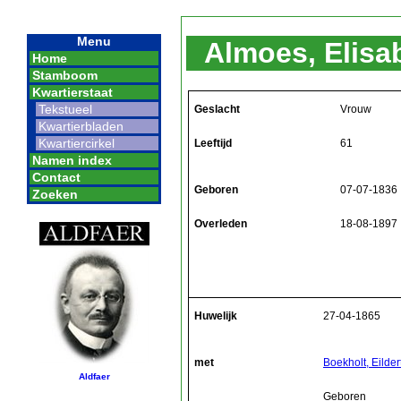
Menu
Almoes, Elisa
Home
Stamboom
Kwartierstaat
Tekstueel
Geslacht
Vrouw
Kwartierbladen
Kwartiercirkel
Leeftijd
61
Namen index
Contact
Geboren
07-07-1836
Zoeken
Overleden
18-08-1897
Huwelijk
27-04-1865
met
Boekholt, Eilder
Aldfaer
Geboren