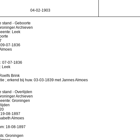
04-02-1903
e stand - Geboorte
Groninger Archieven
eente: Leek
oorte
7
 09-07-1836
 Almoes
: 07-07-1836
: Leek
Roelfs Brink
tie ; erkend bij huw. 03-03-1839 met Jannes Almoes
e stand - Overlijden
Groninger Archieven
ente: Groningen
lijden
20
 19-08-1897
sabeth Almoes
um: 18-08-1897
ats: Groningen
Almoes