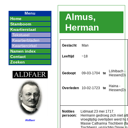
Menu
Almus,
Home
Stamboom
Herman
Kwartierstaat
Tekstueel
Kwartierbladen
Geslacht
Man
Kwartiercirkel
Namen index
Leeftijd
~18
Contact
Zoeken
Löhlbach -
Gedoopt
09-03-1704
te
Hessen(D)
Haina -
Overleden
10-02-1723
te
Hessen(D)
Notities
Lidmaat 23 mei 1717.
persoon:
Hermann gedroeg zich niet alti
vroegtijdig overlijden werd hij
Aldfaer
Masse Catharina Tischbein (fa
Tischbein), unzüchtig Dinge zu