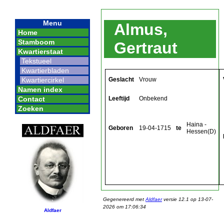
Menu
Almus,
Home
Stamboom
Gertraut
Kwartierstaat
Tekstueel
Kwartierbladen
Geslacht
Vrouw
Kwartiercirkel
Namen index
Leeftijd
Onbekend
Contact
Zoeken
Haina -
Geboren
19-04-1715
te
Hessen(D)
Gegenereerd met
Aldfaer
versie 12.1 op 13-07-
2026 om 17:06:34
Aldfaer