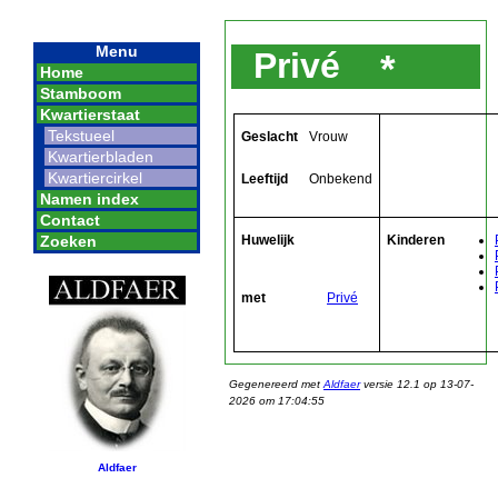
Menu
Privé
*
Home
Stamboom
Kwartierstaat
Tekstueel
Geslacht
Vrouw
Kwartierbladen
Kwartiercirkel
Leeftijd
Onbekend
Namen index
Contact
Huwelijk
Kinderen
Zoeken
met
Privé
Gegenereerd met
Aldfaer
versie 12.1 op 13-07-
2026 om 17:04:55
Aldfaer