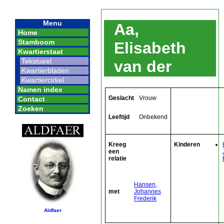
Menu
Aa,
Home
Stamboom
Elisabeth
Kwartierstaat
Tekstueel
van der
Kwartierbladen
Kwartiercirkel
Namen index
Geslacht
Vrouw
Contact
Zoeken
Leeftijd
Onbekend
Kreeg
Kinderen
een
relatie
Hansen,
met
Johannes
Frederik
Aldfaer