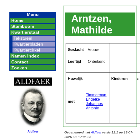
Menu
Arntzen,
Home
Stamboom
Mathilde
Kwartierstaat
Tekstueel
Kwartierbladen
Geslacht
Vrouw
Kwartiercirkel
Namen index
Leeftijd
Onbekend
Contact
Zoeken
Huwelijk
Kinderen
Timmerman,
Engelke
met
Johannes
Antonie
Aldfaer
Gegenereerd met
Aldfaer
versie 12.1 op 13-07-
2026 om 17:06:36