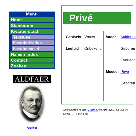
Menu
Privé
Home
Stamboom
Kwartierstaat
Tekstueel
Geslacht
Vrouw
Vader
Aalderen
Kwartierbladen
Kwartiercirkel
Leeftijd
Onbekend
Geboren
Namen index
Contact
Overlede
Zoeken
Moeder
Privé
Geboren
Gegenereerd met
Aldfaer
versie 12.1 op 13-07-
2026 om 17:05:01
Aldfaer