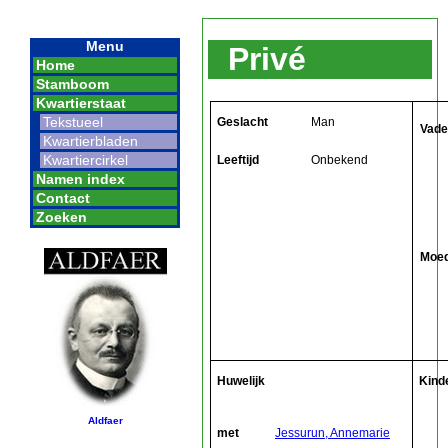
Menu
Privé
Home
Stamboom
Kwartierstaat
Tekstueel
Geslacht
Man
Vade
Kwartierbladen
Kwartiercirkel
Leeftijd
Onbekend
Namen index
Contact
Zoeken
Moe
Huwelijk
Kind
Aldfaer
met
Jessurun, Annemarie