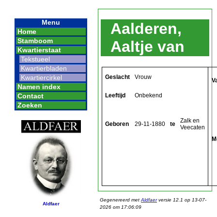
Menu
Aalderen,
Home
Stamboom
Aaltje van
Kwartierstaat
Tekstueel
Kwartierbladen
Geslacht
Vrouw
Kwartiercirkel
V
Namen index
Leeftijd
Onbekend
Contact
Zoeken
Zalk en
Geboren
29-11-1880
te
Veecaten
M
Gegenereerd met
Aldfaer
versie 12.1 op 13-07-
Aldfaer
2026 om 17:06:09