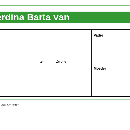
erdina Barta van
Vader
te
Zwolle
Moeder
6 om 17:06:09