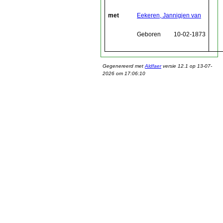
met
Eekeren, Jannigjen van
Geboren
10-02-1873
Gegenereerd met
Aldfaer
versie 12.1 op 13-07-
2026 om 17:06:10