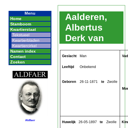
Menu
Aalderen,
Home
Stamboom
Albertus
Kwartierstaat
Tekstueel
Derk van
Kwartierbladen
Kwartiercirkel
Namen index
Geslacht
Man
Vad
Contact
Zoeken
Leeftijd
Onbekend
Geboren
26-11-1871
te
Zwolle
Mo
Aldfaer
Huwelijk
26-05-1897
te
Zwolle
Kin