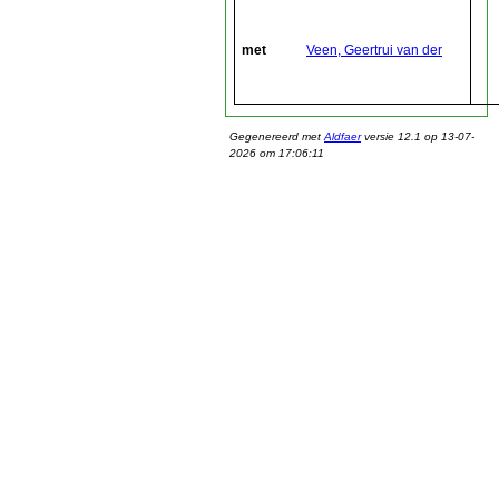
met
Veen, Geertrui van der
Gegenereerd met
Aldfaer
versie 12.1 op 13-07-
2026 om 17:06:11