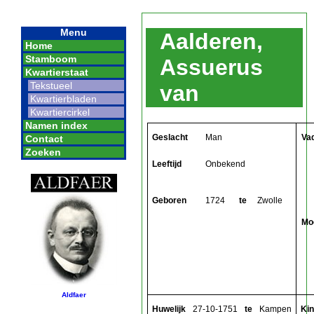
Menu
Aalderen,
Home
Stamboom
Assuerus
Kwartierstaat
Tekstueel
van
Kwartierbladen
Kwartiercirkel
Namen index
Geslacht
Man
Va
Contact
Zoeken
Leeftijd
Onbekend
Geboren
1724
te
Zwolle
Mo
Aldfaer
Huwelijk
27-10-1751
te
Kampen
Ki