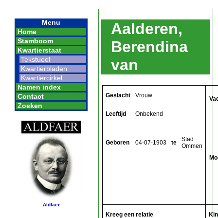
Menu
Aalderen,
Home
Stamboom
Berendina
Kwartierstaat
Tekstueel
van
Kwartierbladen
Kwartiercirkel
Namen index
Geslacht
Vrouw
Contact
Va
Zoeken
Leeftijd
Onbekend
Stad
Geboren
04-07-1903
te
Ommen
Mo
Aldfaer
Kreeg een relatie
Ki