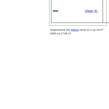
met
Visser, Kl.
Gegenereerd met
Aldfaer
versie 12.1 op 13-07-
2026 om 17:06:12