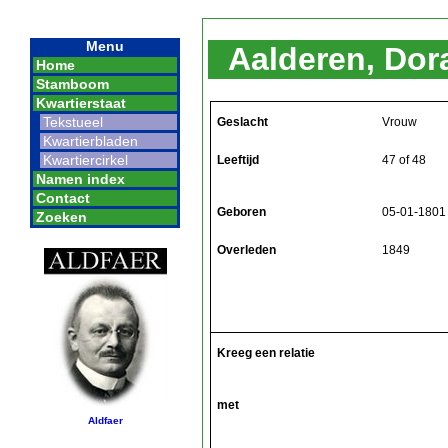
Menu
Aalderen, Dor
Home
Stamboom
Kwartierstaat
Tekstueel
Geslacht
Vrouw
Kwartierbladen
Kwartiercirkel
Leeftijd
47 of 48
Namen index
Contact
Geboren
05-01-1801
Zoeken
Overleden
1849
Kreeg een relatie
met
Aldfaer