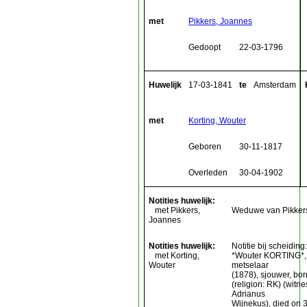
met
Pikkers, Joannes
Gedoopt
22-03-1796
Huwelijk
17-03-1841
te
Amsterdam
met
Korting, Wouter
Geboren
30-11-1817
Overleden
30-04-1902
Notities huwelijk:
met Pikkers,
Weduwe van Pikker
Joannes
Notities huwelijk:
Notitie bij scheiding:
met Korting,
*Wouter KORTING*,
Wouter
metselaar
(1878), sjouwer, bo
(religion: RK) (wit
Adrianus
Wijnekus), died on 