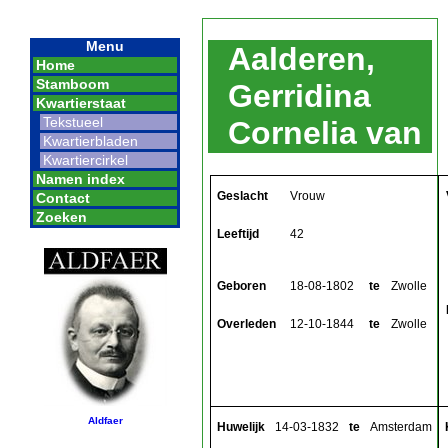
Menu
Aalderen,
Home
Stamboom
Gerridina
Kwartierstaat
Tekstueel
Cornelia van
Kwartierbladen
Kwartiercirkel
Namen index
Geslacht
Vrouw
Contact
Zoeken
Leeftijd
42
Geboren
18-08-1802
te
Zwolle
Overleden
12-10-1844
te
Zwolle
Aldfaer
Huwelijk
14-03-1832
te
Amsterdam