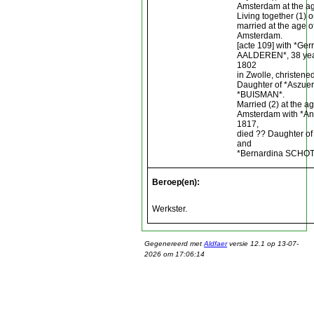
Amsterdam at the ag
Living together (1)
married at the age 
Amsterdam.
[acte 109] with *Ger
AALDEREN*, 38 year
1802
in Zwolle, christene
Daughter of *Aszue
*BUISMAN*.
Married (2) at the a
Amsterdam with *An
1817,
died ?? Daughter o
and
*Bernardina SCHOT
Beroep(en):
Werkster.
Gegenereerd met
Aldfaer
versie 12.1 op 13-07-
2026 om 17:06:14