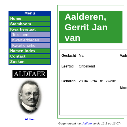
Menu
Aalderen,
Home
Stamboom
Gerrit Jan
Kwartierstaat
Tekstueel
van
Kwartierbladen
Kwartiercirkel
Namen index
Geslacht
Man
Vad
Contact
Zoeken
Leeftijd
Onbekend
Geboren
28-04-1794
te
Zwolle
Moe
Aldfaer
Gegenereerd met
Aldfaer
versie 12.1 op 13-07-