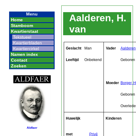
Menu
Aalderen, H.
Home
Stamboom
van
Kwartierstaat
Tekstueel
Kwartierbladen
Geslacht
Man
Vader
Aalderen
Kwartiercirkel
Namen index
Leeftijd
Onbekend
Geboren
Contact
Zoeken
Moeder
Borger, 
Geboren
Overlede
Huwelijk
Kinderen
Aldfaer
met
Privé