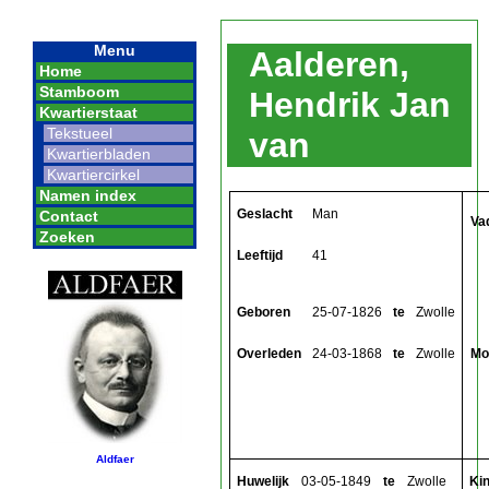
Menu
Aalderen,
Home
Stamboom
Hendrik Jan
Kwartierstaat
Tekstueel
van
Kwartierbladen
Kwartiercirkel
Namen index
Geslacht
Man
Contact
Va
Zoeken
Leeftijd
41
Geboren
25-07-1826
te
Zwolle
Overleden
24-03-1868
te
Zwolle
Mo
Aldfaer
Huwelijk
03-05-1849
te
Zwolle
Ki