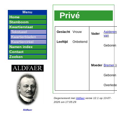
Menu
Privé
Home
Stamboom
Kwartierstaat
Tekstueel
Geslacht
Vrouw
Aalderen
Vader
van
Kwartierbladen
Kwartiercirkel
Leeftijd
Onbekend
Geboren
Namen index
Contact
Zoeken
Moeder
Bremer, 
Geboren
Overlede
Gegenereerd met
Aldfaer
versie 12.1 op 13-07-
2026 om 17:05:29
Aldfaer