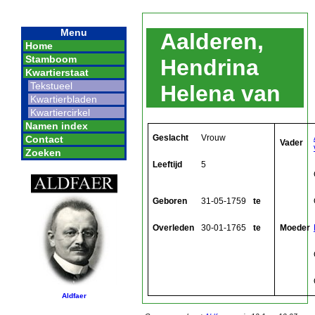
Menu
Aalderen,
Home
Stamboom
Hendrina
Kwartierstaat
Tekstueel
Helena van
Kwartierbladen
Kwartiercirkel
Namen index
Geslacht
Vrouw
Contact
Vader
Zoeken
Leeftijd
5
Geboren
31-05-1759
te
Overleden
30-01-1765
te
Moeder
Aldfaer