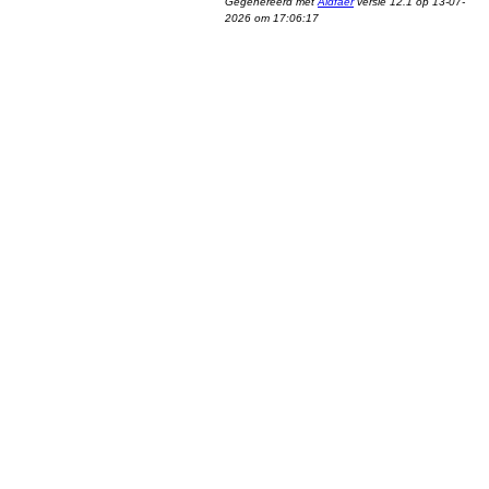
Gegenereerd met
Aldfaer
versie 12.1 op 13-07-
2026 om 17:06:17