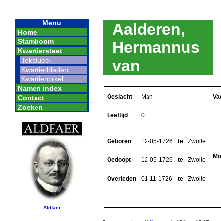
Menu
Aalderen,
Home
Stamboom
Hermannus
Kwartierstaat
Tekstueel
van
Kwartierbladen
Kwartiercirkel
Namen index
Geslacht
Man
Va
Contact
Zoeken
Leeftijd
0
Geboren
12-05-1726
te
Zwolle
Mo
Gedoopt
12-05-1726
te
Zwolle
Overleden
01-11-1726
te
Zwolle
Aldfaer