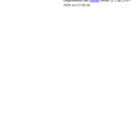
Gegenereerd met
Aldfaer
versie 12.1 op 13-07-
2026 om 17:06:18