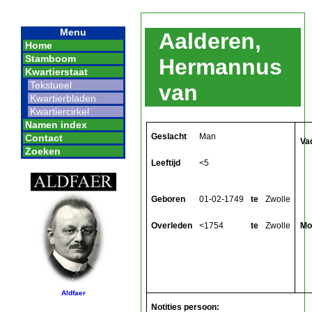
Menu
Aalderen,
Home
Stamboom
Hermannus
Kwartierstaat
Tekstueel
van
Kwartierbladen
Kwartiercirkel
Namen index
Geslacht
Man
Contact
Va
Zoeken
Leeftijd
<5
Geboren
01-02-1749
te
Zwolle
Overleden
<1754
te
Zwolle
Mo
Aldfaer
Notities persoon: