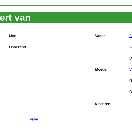
ert van
Man
Vader
A
Onbekend
G
O
Moeder
V
G
O
Kinderen
Privé