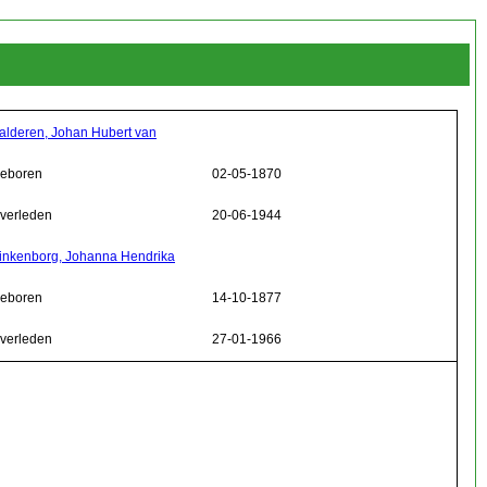
alderen, Johan Hubert van
eboren
02-05-1870
verleden
20-06-1944
inkenborg, Johanna Hendrika
eboren
14-10-1877
verleden
27-01-1966