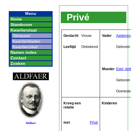
Menu
Privé
Home
Stamboom
Kwartierstaat
Tekstueel
Geslacht
Vrouw
Vader
Aalderen
Kwartierbladen
Kwartiercirkel
Leeftijd
Onbekend
Geboren
Namen index
Contact
Zoeken
Moeder
Edel, Ant
Geboren
Overlede
Kreeg een
Kinderen
relatie
met
Privé
Aldfaer