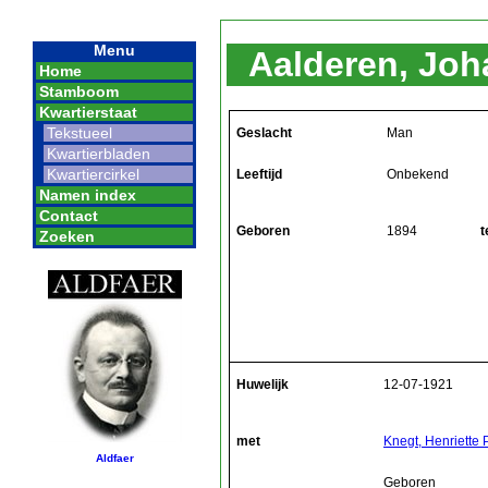
Menu
Aalderen, Joh
Home
Stamboom
Kwartierstaat
Tekstueel
Geslacht
Man
Kwartierbladen
Kwartiercirkel
Leeftijd
Onbekend
Namen index
Contact
Geboren
1894
t
Zoeken
Huwelijk
12-07-1921
met
Knegt, Henriette 
Aldfaer
Geboren