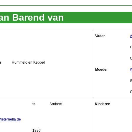
an Barend van
Vader
A
G
O
e
Hummelo en Keppel
Moeder
W
G
O
te
Arnhem
Kinderen
Pieternella de
1896