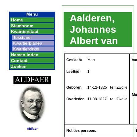
Menu
Aalderen,
Home
Stamboom
Johannes
Kwartierstaat
Tekstueel
Albert van
Kwartierbladen
Kwartiercirkel
Namen index
Geslacht
Man
Va
Contact
Zoeken
Leeftijd
1
Geboren
14-12-1825
te
Zwolle
Mo
Overleden
11-08-1827
te
Zwolle
Aldfaer
Notities persoon: