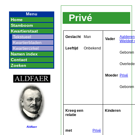
Menu
Privé
Home
Stamboom
Kwartierstaat
Tekstueel
Geslacht
Man
Aalderen
Vader
Wieldert 
Kwartierbladen
Kwartiercirkel
Leeftijd
Onbekend
Geboren
Namen index
Contact
Overlede
Zoeken
Moeder
Privé
Geboren
Kreeg een
Kinderen
relatie
Aldfaer
met
Privé