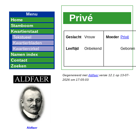
Menu
Privé
Home
Stamboom
Kwartierstaat
Tekstueel
Geslacht
Vrouw
Moeder
Privé
Kwartierbladen
Kwartiercirkel
Leeftijd
Onbekend
Geboren
Namen index
Contact
Zoeken
Gegenereerd met
Aldfaer
versie 12.1 op 13-07-
2026 om 17:05:03
Aldfaer