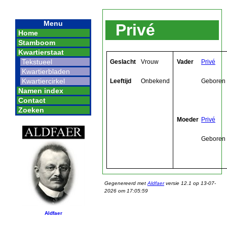
Menu
Privé
Home
Stamboom
Kwartierstaat
Tekstueel
Geslacht
Vrouw
Vader
Privé
Kwartierbladen
Kwartiercirkel
Leeftijd
Onbekend
Geboren
Namen index
Contact
Zoeken
Moeder
Privé
Geboren
Gegenereerd met
Aldfaer
versie 12.1 op 13-07-
2026 om 17:05:59
Aldfaer