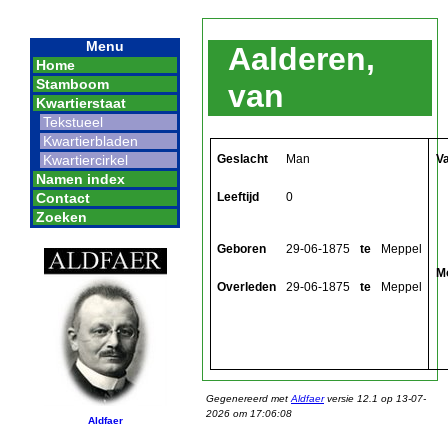
Menu
Aalderen,
Home
Stamboom
van
Kwartierstaat
Tekstueel
Kwartierbladen
Geslacht
Man
V
Kwartiercirkel
Namen index
Leeftijd
0
Contact
Zoeken
Geboren
29-06-1875
te
Meppel
M
Overleden
29-06-1875
te
Meppel
Gegenereerd met
Aldfaer
versie 12.1 op 13-07-
2026 om 17:06:08
Aldfaer