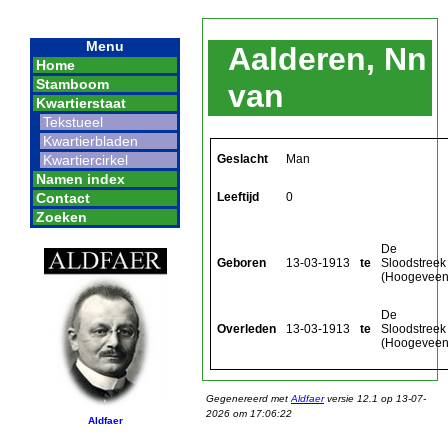
Menu
Aalderen, Nn
Home
Stamboom
van
Kwartierstaat
Tekstueel
Kwartierbladen
Geslacht
Man
Kwartiercirkel
Namen index
Leeftijd
0
Contact
Zoeken
De
Geboren
13-03-1913
te
Sloodstreek
(Hoogeveen
De
Overleden
13-03-1913
te
Sloodstreek
(Hoogeveen
Gegenereerd met
Aldfaer
versie 12.1 op 13-07-
2026 om 17:06:22
Aldfaer