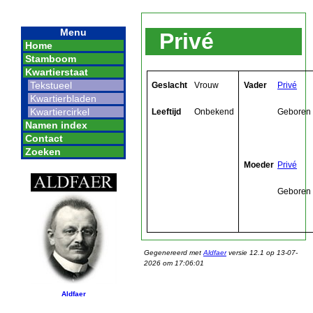
Menu
Privé
Home
Stamboom
Kwartierstaat
Tekstueel
Geslacht
Vrouw
Vader
Privé
Kwartierbladen
Kwartiercirkel
Leeftijd
Onbekend
Geboren
Namen index
Contact
Zoeken
Moeder
Privé
Geboren
Gegenereerd met
Aldfaer
versie 12.1 op 13-07-
2026 om 17:06:01
Aldfaer