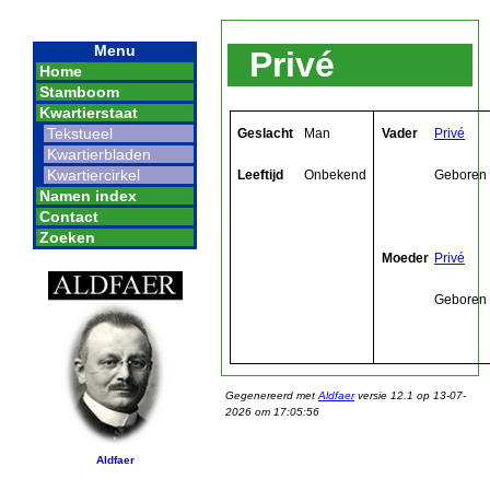
Menu
Privé
Home
Stamboom
Kwartierstaat
Tekstueel
Geslacht
Man
Vader
Privé
Kwartierbladen
Kwartiercirkel
Leeftijd
Onbekend
Geboren
Namen index
Contact
Zoeken
Moeder
Privé
Geboren
Gegenereerd met
Aldfaer
versie 12.1 op 13-07-
2026 om 17:05:56
Aldfaer