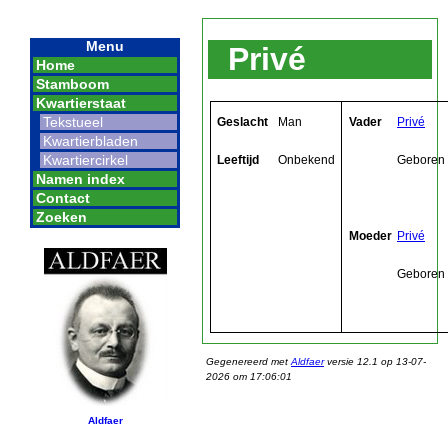
Menu
Privé
Home
Stamboom
Kwartierstaat
Tekstueel
Geslacht
Man
Vader
Privé
Kwartierbladen
Kwartiercirkel
Leeftijd
Onbekend
Geboren
Namen index
Contact
Zoeken
Moeder
Privé
Geboren
Gegenereerd met
Aldfaer
versie 12.1 op 13-07-
2026 om 17:06:01
Aldfaer