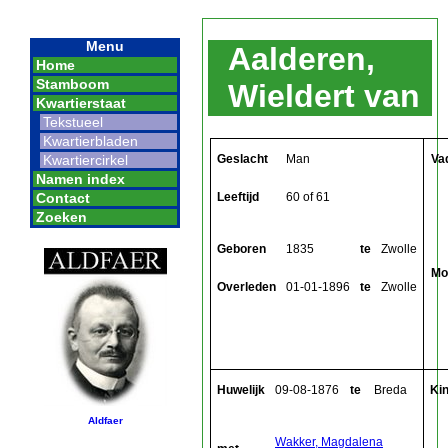
Menu
Aalderen,
Home
Stamboom
Wieldert van
Kwartierstaat
Tekstueel
Kwartierbladen
Geslacht
Man
Va
Kwartiercirkel
Namen index
Leeftijd
60 of 61
Contact
Zoeken
Geboren
1835
te
Zwolle
Mo
Overleden
01-01-1896
te
Zwolle
Huwelijk
09-08-1876
te
Breda
Ki
Aldfaer
Wakker, Magdalena