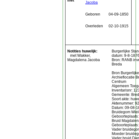
met
Jacoba
Geboren
04-09-1850
Overleden
02-10-1915
Notities huwelijk:
Burgerlijke Stan
met Wakker,
datum: 9-8-187
Magdalena Jacoba
Bron: RANB inve
Breda
Bron Burgerlijke
Archieflocatie B
Centrum
Algemeen Toega
Inventarisnr: 12
Gemeente: Bre
Soort akte: huwe
Aktenummer: 9
Datum: 09-08-1
Bruidegom Wiel
Geboorteplaats:
Bruid Magdalen
Geboorteplaats:
Vader bruidego
Moeder bruideg
Vader bruid Dan