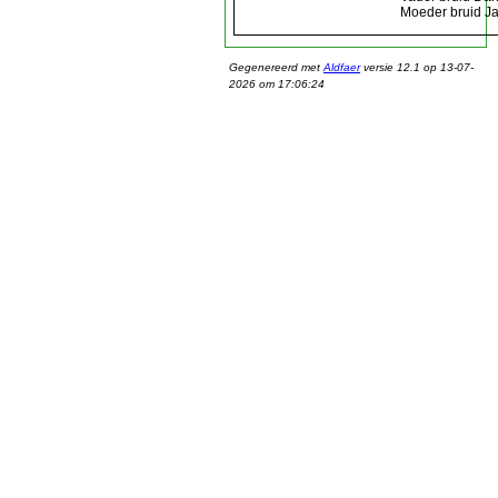
Moeder bruid J
Gegenereerd met
Aldfaer
versie 12.1 op 13-07-
2026 om 17:06:24