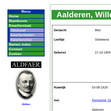
Menu
Aalderen, Wil
Home
Stamboom
Kwartierstaat
Tekstueel
Geslacht
Man
Kwartierbladen
Kwartiercirkel
Leeftijd
Onbekend
Namen index
Contact
Geboren
21-10-1804
Zoeken
Huwelijk
03-08-1826
met
Reijmelink, G
Aldfaer
Geboren