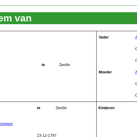
lem van
Vader
A
te
Zwolle
Moeder
A
te
Zwolle
Kinderen
erregien
23-12-1797