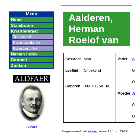
Menu
Aalderen,
Home
Stamboom
Herman
Kwartierstaat
Tekstueel
Roelof van
Kwartierbladen
Kwartiercirkel
Namen index
Geslacht
Man
Vader
A
Contact
Zoeken
Leeftijd
Onbekend
G
O
Geboren
30-07-1750
te
Moeder
J
G
O
Aldfaer
Gegenereerd met
Aldfaer
versie 12.1 op 13-07-