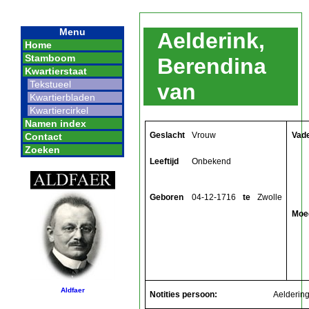
Menu
Aelderink,
Home
Stamboom
Berendina
Kwartierstaat
Tekstueel
van
Kwartierbladen
Kwartiercirkel
Namen index
Geslacht
Vrouw
Vad
Contact
Zoeken
Leeftijd
Onbekend
Geboren
04-12-1716
te
Zwolle
Moe
Aldfaer
Notities persoon:
Aeldering